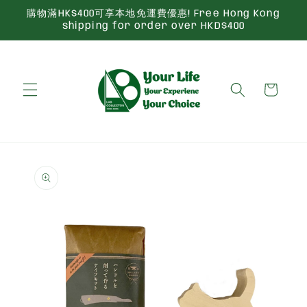
Skip to
購物滿HK$400可享本地免運費優惠! Free Hong Kong
content
shipping for order over HKD$400
Cart
Skip to
product
information