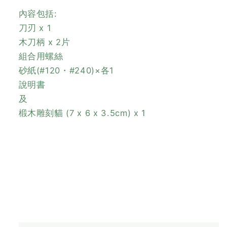
內容包括:
刀刃 x 1
木刀柄 x 2片
組合用螺絲
砂紙(#120・#240)×各1
說明書
及
椴木雕刻貓 (7 x 6 x 3.5cm) x 1