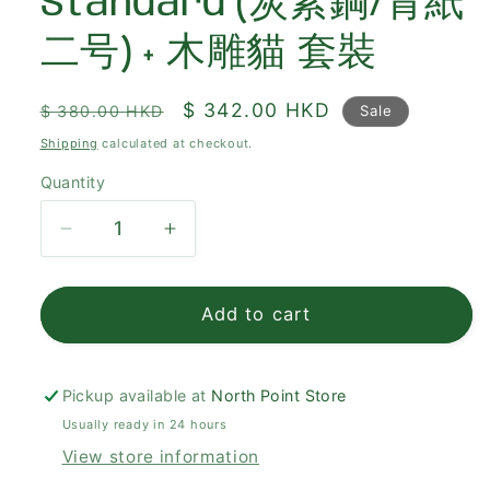
Standard (炭素鋼/青紙
二号) + 木雕貓 套裝
Regular
Sale
$ 342.00 HKD
Sale
$ 380.00 HKD
price
price
Shipping
calculated at checkout.
Quantity
Quantity
Decrease
Increase
quantity
quantity
for
for
It&#39;s
It&#39;s
Add to cart
my
my
knife
knife
Craft
Craft
Pickup available at
North Point Store
Standard
Standard
Usually ready in 24 hours
(炭
(炭
View store information
素
素