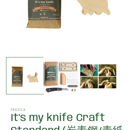
Open
media
1
in
modal
FEDECA
It's my knife Craft