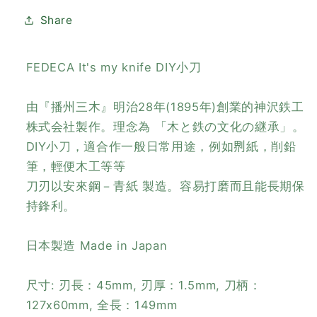
鋼/
鋼/
Share
青
青
紙
紙
二
二
FEDECA It's my knife DIY小刀
号)
号)
+
+
由『播州三木』明治28年(1895年)創業的神沢鉄工
木
木
株式会社製作。理念為 「木と鉄の文化の継承」。
雕
雕
DIY小刀，適合作一般日常用途，例如𠝹紙，削鉛
貓
貓
筆，輕便木工等等
套
套
刀刃以安來鋼－青紙 製造。容易打磨而且能長期保
裝
裝
持鋒利。
日本製造 Made in Japan
尺寸: 刃長：45mm, 刃厚：1.5mm, 刀柄：
127x60mm, 全長：149mm